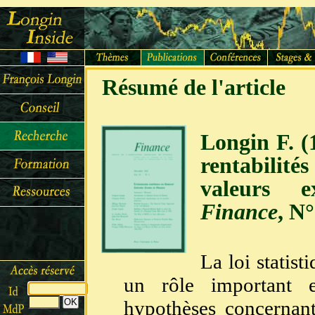
Résumé de l'article
Longin F. (
rentabilité
valeurs e
Finance
, N
La loi statist
un rôle important e
hypothèses concernan