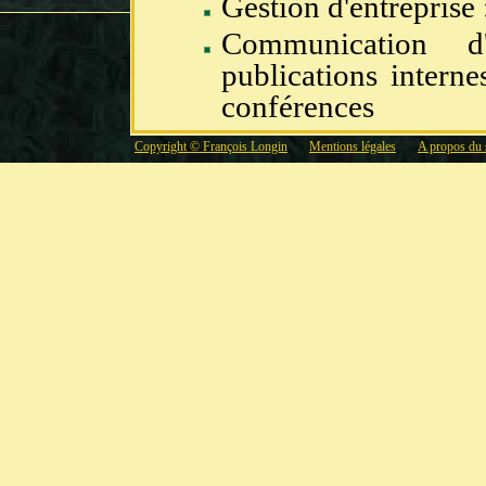
Gestion d'entreprise
Communication d'
publications interne
conférences
Copyright © François Longin
Mentions légales
A propos du 
Expert scientifique
recherche et dévelo
d'entreprises au titr
agréé par le Ministèr
l'Enseignement sup
(MENESR).
En rapport avec mon ac
mes interventions de 
suivants :