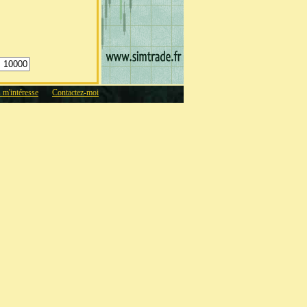
s m'intéresse
Contactez-moi
5