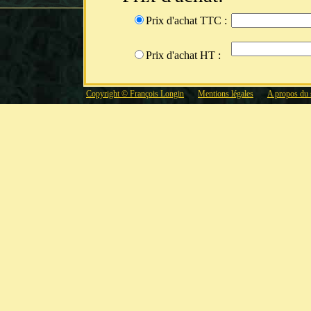
Prix d'achat TTC :
Prix d'achat HT :
Copyright © François Longin
Mentions légales
A propos du 
Date de mise en service :
/
Part amortissable:
(%)
Amortissement
Durée d'amortissement:
ans
Type d'amortissement :
Linéaire
D
Cession
Prix de revente:
(€)
Date de revente :
/
/