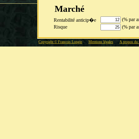
Marché
(% par a
Rentabilité anticip�e
Risque
(% par a
Copyright © François Longin
Mentions légales
A propos du 
Action
Bêta (β)
Risque spécifique
(% par a
Caractéristiques de l
Horizon de la simulation
Nombre de pas de la simulation