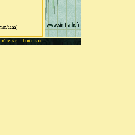
/mm/aaaa)
s m'intéresse
Contactez-moi
/mm/aaaa)