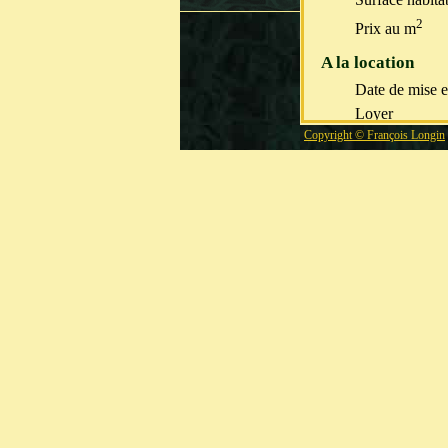
2
Prix au m
A la location
Date de mise e
Loyer
Premier lo
Copyright © François Longin
Taux de reva
Frais et char
Déduction forfa
0%
Taxes foncière
Taxes fonciè
Taux de reva
Travaux coura
Travaux cour
Taux de reval
Gros travaux
Montant
Date de pa