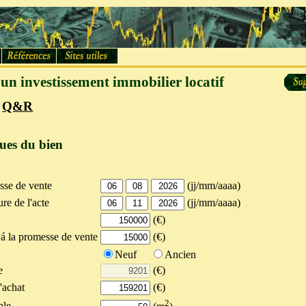
un investissement immobilier locatif
Q&R
ques du bien
sse de vente
(jj/mm/aaaa)
re de l'acte
(jj/mm/aaaa)
(€)
á la promesse de vente
(€)
Neuf
Ancien
e
(€)
'achat
(€)
2
ble