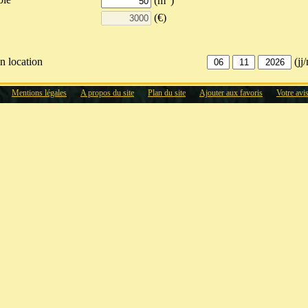
(m
)
(€)
n location
(jj
yer
(€)
Mentions légales
A propos du site
Plan du site
Ajouter aux favoris
Votre avi
lorisation du loyer
(% par an)
ges
itaire (des recettes)
6%
14%
15%
25%
40%
50%
60%
s
res la première année
(€)
lorisation des taxes
(% par an)
nts
ants la première année
(€)
orisation pour les travaux
(% par an)
(€)
iement
(jj