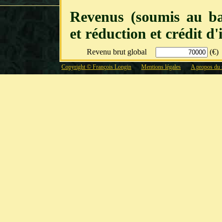
Revenus (soumis au ba
et réduction et crédit d
Revenu brut global
(€)
Frais professionnels :
Abattement forfa
Copyright © François Longin
Mentions légales
A propos du 
Charges déductibles
(€)
Réduction d'impôt
(€)
Crédit d'impôt
(€)