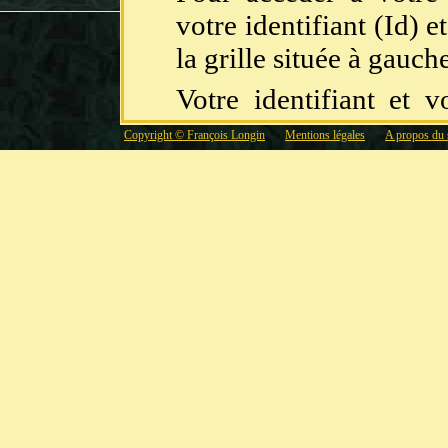
votre identifiant (Id) 
la grille située à gauch
Votre identifiant et 
communiqués par e-ma
Copyright © François Longin
Mentions légales
A propos du 