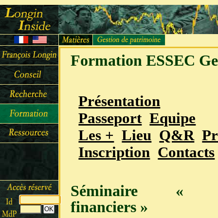
Formation ESSEC Ges
Présentation
Passeport
Equipe
Les +
Lieu
Q&R
Pr
Inscription
Contacts
Séminaire « Pl
financiers »